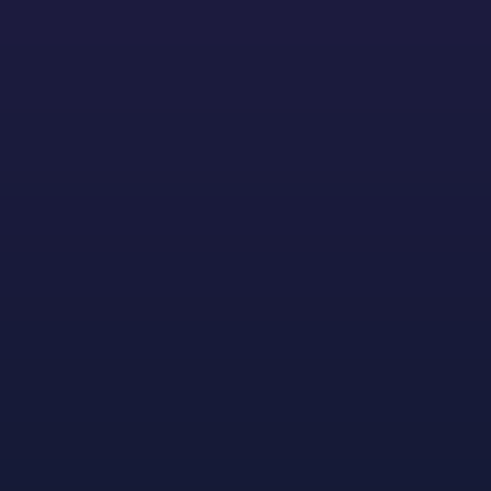
问，长运特意设立了站内咨询服
问在最短时间内得到解决。