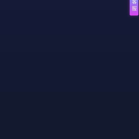
，能及时掌握市场发展动态以及对公司发展提供决策性的建议。
好生活。